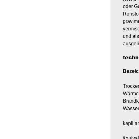
oder G
Rohsto
gravime
vermis
und al
ausgeli
techn
Bezei
Trocke
Wärmele
Brandk
Wasser
kapill
äquival