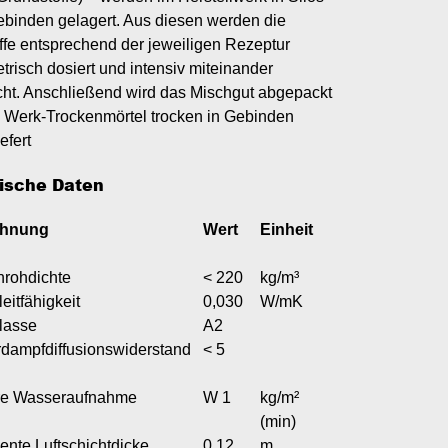
ebinden gelagert. Aus diesen werden die
ffe entsprechend der jeweiligen Rezeptur
trisch dosiert und intensiv miteinander
cht. Anschließend wird das Mischgut abgepackt
s Werk-Trockenmörtel trocken in Gebinden
efert
ische Daten
chnung
Wert
Einheit
nrohdichte
< 220
kg/m³
itfähigkeit
0,030
W/mK
lasse
A2
dampfdiffusionswiderstand
< 5
are Wasseraufnahme
W 1
kg/m²
(min)
ente Luftschichtdicke
0,12
m