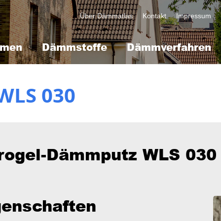
Kopfzeile
Über Dämmatlas
Kontakt
Impressum
mmen
Dämmstoffe
Dämmverfahren
WLS 030
rogel-Dämmputz WLS 030
genschaften