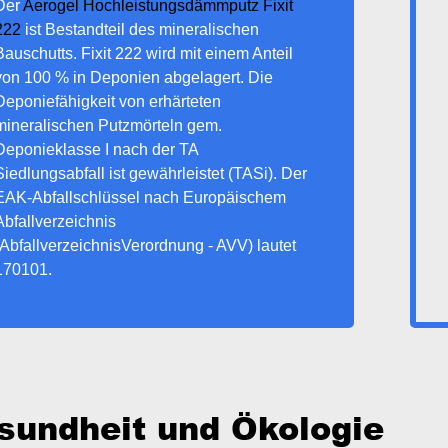
Der
Aerogel Hochleistungsdämmputz Fixit
222
ist Bestandteil des mineralischen
Bauschutts. Fixit 222 wird mit einem Anteil
von 100 % in Deponien abgelagert. Die
Deponiefähigkeit von erhärteten
mineralischen Putzmörteln gem.
Deponieklasse I nach der TA
Siedlungsabfall ist gewährleistet (TASi). Der
EAK-Abfallschlüssel nach Europäischem
Abfallverzeichnis
(AbfallverzeichnisVerordnung - AVV) lautet
170101.
sundheit und Ökologie