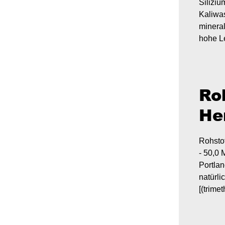
Siliziu
Kaliwas
mineral
hohe L
Ro
He
Rohstof
- 50,0 
Portlan
natürli
[(trime