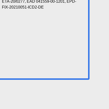
ETA-20/0277, EAD 041559-00-1201, EPD-
FIX-20210051-ICD2-DE