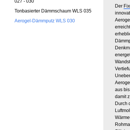
027 - 030
Der
Fi
Tonbasierter Dämmschaum WLS 035
innova
Aeroge
Aerogel-Dämmputz WLS 030
erreich
erhebli
Dämmpu
Denkma
energet
Wandst
Vertief
Uneben
Aeroge
aus bis
damit z
Durch 
Luftmo
Wärmeü
Rohmate