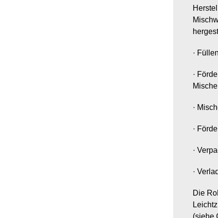
Herste
Mischwe
hergest
·
Füllen
·
Förder
Mische
·
Misc
·
Förder
·
Verpa
·
Verlad
Die Roh
Leichtz
(siehe 