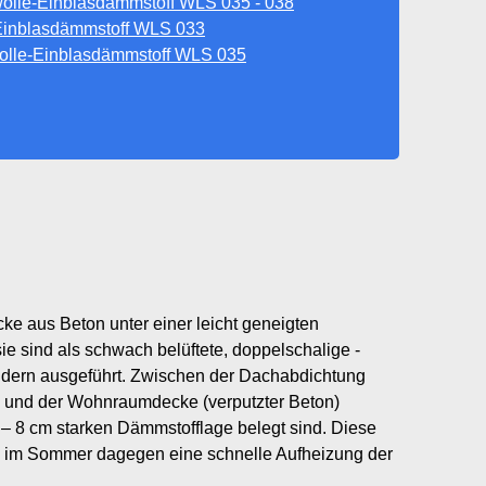
wolle-Einblasdämmstoff WLS 035 - 038
inblasdämmstoff WLS 033
olle-Einblasdämmstoff WLS 035
ke aus Beton unter einer leicht geneigten
e sind als schwach belüftete, doppelschalige -
ändern ausgeführt. Zwischen der Dachabdichtung
) und der Wohnraumdecke (verputzter Beton)
6 – 8 cm starken Dämmstofflage belegt sind. Diese
i im Sommer dagegen eine schnelle Aufheizung der