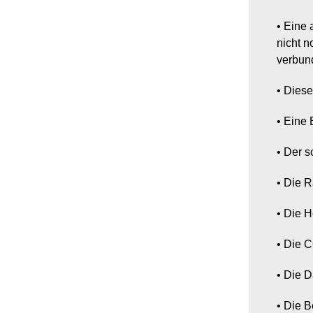
• Eine
nicht n
verbun
• Diese
• Eine 
• Der s
• Die 
• Die H
• Die 
• Die 
• Die 