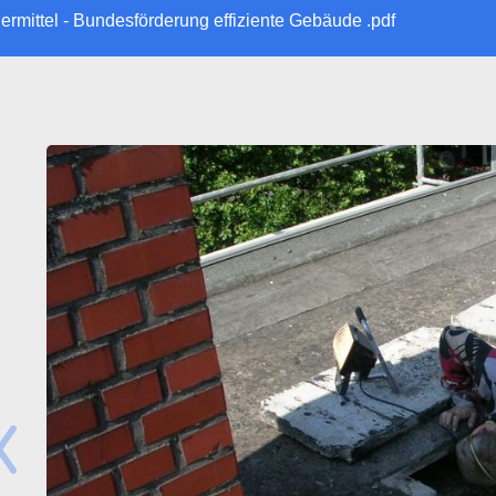
ument
ermittel - Bundesförderung effiziente Gebäude .pdf
age