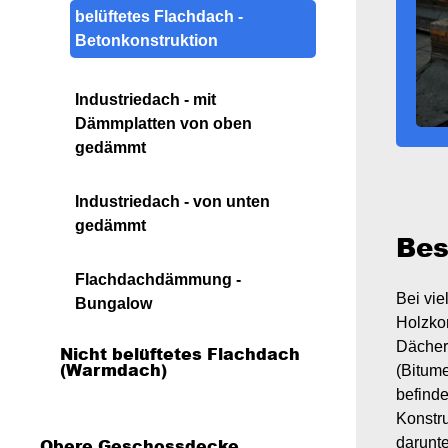
belüftetes Flachdach -
Drempel - Hohlraum vollblasen
Aufsparrendämmung mit oder
Aufsparrendämmung mit oder
Betonkonstruktion
ohne
ohne
Zwischensparrendämmung -
Zwischensparrendämmung
Industriedach - mit
von außen
Dämmplatten von oben
gedämmt
Industriedach - von unten
gedämmt
Bes
Flachdachdämmung -
Bei vie
Bungalow
Holzkon
Dächer
Nicht belüftetes Flachdach
(Warmdach)
(Bitum
befind
Konstr
nicht belüftetes Flachdach
darunt
Obere Geschossdecke