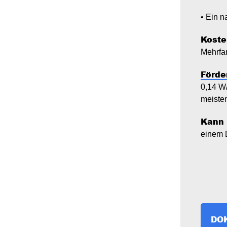
• Ein 
Koste
Mehrfam
Förde
0,14 W/
meiste
Kann 
einem 
DO