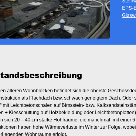
Stein
EPS-E
Glasw
tandsbeschreibung
len älteren Wohnblöcken befindet sich die oberste Geschossdec
struktion als Flachdach bzw. schwach geneigtem Dach. Oder si
“ mit Leichtbetonschalen auf Bimsstein- bzw. Kalksandsteinst
en + Kiesschüttung auf Holzbekleidung oder Leichtbetonplatten
en sich 20 – 40 cm starke Hohlräume, die manchmal
mit einer 
uktionen haben hohe Wärmeverluste im Winter zur Folge, wobe
erliegenden Wohnräume erfolgt.