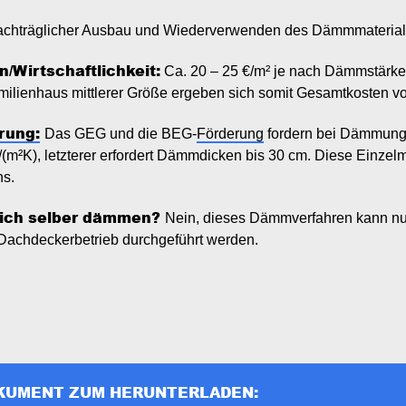
nachträglicher Ausbau und Wiederverwenden des Dämmmaterials
n/Wirtschaftlichkeit:
Ca. 20 – 25 €/m² je nach Dämmstärke
ilienhaus mittlerer Größe ergeben sich somit Gesamtkosten vo
rung:
Das GEG und die BEG-
Förderung
fordern bei Dämmung
(m²K), letzterer erfordert Dämmdicken bis 30 cm. Diese Einze
ns.
ich selber dämmen?
Nein, dieses Dämmverfahren kann nur
Dachdeckerbetrieb durchgeführt werden.
KUMENT ZUM HERUNTERLADEN: