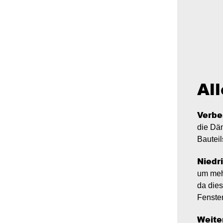
All
Verbe
die Dä
Bauteil
Niedr
um meh
da die
Fenste
Weite