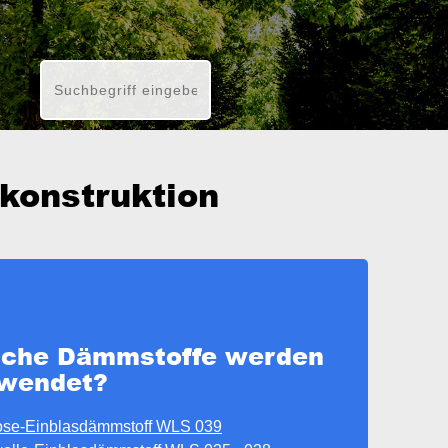
nkonstruktion
lche Dämmstoffe werden
rwendet?
lose-Einblasdämmstoff WLS 039